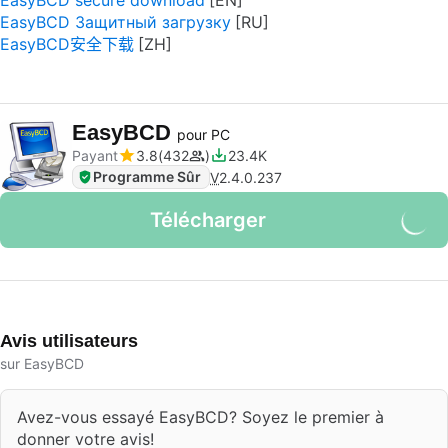
EasyBCD secure download
EasyBCD Защитный загрузку
EasyBCD安全下载
EasyBCD
pour PC
Payant
3.8
432
23.4K
Programme Sûr
V
2.4.0.237
Télécharger
Avis utilisateurs
sur EasyBCD
Avez-vous essayé EasyBCD? Soyez le premier à
donner votre avis!