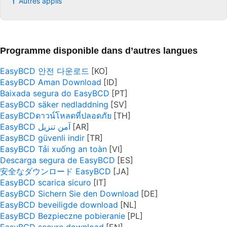
Autres applis
Programme disponible dans d’autres langues
EasyBCD 안전 다운로드
EasyBCD Aman Download
Baixada segura do EasyBCD
EasyBCD säker nedladdning
EasyBCDดาวน์โหลดที่ปลอดภัย
EasyBCD آمن تنزيل
EasyBCD güvenli indir
EasyBCD Tải xuống an toàn
Descarga segura de EasyBCD
安全なダウンロード EasyBCD
EasyBCD scarica sicuro
EasyBCD Sichern Sie den Download
EasyBCD beveiligde download
EasyBCD Bezpieczne pobieranie