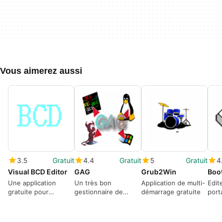
Vous aimerez aussi
3.5
Gratuit
4.4
Gratuit
5
Gratuit
4
Visual BCD Editor
GAG
Grub2Win
Boo
Une application
Un très bon
Application de multi-
Edit
gratuite pour
gestionnaire de
démarrage gratuite
port
Windows, par
démarrage
Boyans.