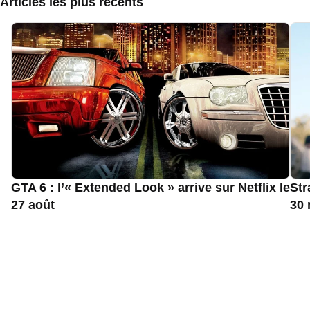
Articles les plus récents
GTA 6 : l’« Extended Look » arrive sur Netflix le
Str
27 août
30 